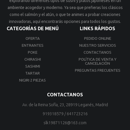
explorando diferentes tipos de sushi y platos japoneses en un
ambiente acogedor y moderno. Ya sea que prefieras los clásicos
como el salmón y el atún, o que te animes a probar creaciones
innovadoras, aquí encontrarás opciones para todos los gustos.
CATEGORÍAS DE MENÚ
LINKS RÁPIDOS
OFERTA
PEDIDO ONLINE
ENTRANTES
NUESTRO SERVICIOS
POKE
CONTACTANOS
CHIRASHI
POLÍTICA DE VENTA Y
CANCELACIÓN
SASHIMI
PREGUNTAS FRECUENTES
TARTAR
NIGIRI 2 PIEZAS
CONTACTANOS
Av. de la Reina Sofía, 23, 28919 Leganés, Madrid
919318579
/
641723216
slk19871126@163.com