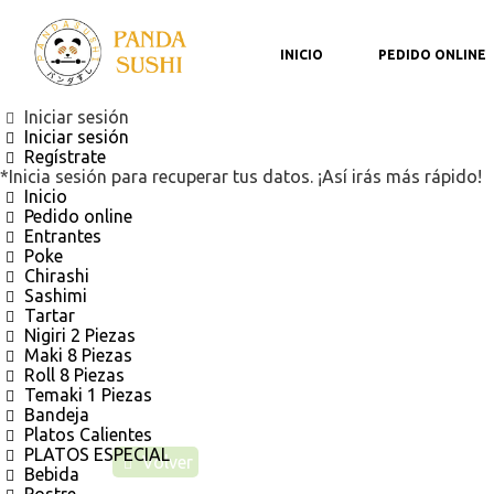
INICIO
PEDIDO ONLINE
Iniciar sesión
Iniciar sesión
D
Regístrate
*Inicia sesión para recuperar tus datos. ¡Así irás más rápido!
Inicio
Pedido online
Entrantes
Poke
Chirashi
Sashimi
Tartar
Nigiri 2 Piezas
Maki 8 Piezas
Roll 8 Piezas
Temaki 1 Piezas
Bandeja
Platos Calientes
PLATOS ESPECIAL
Volver
Bebida