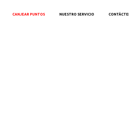
CANJEAR PUNTOS
NUESTRO SERVICIO
CONTÁCTE
etalles del produc
Aquí,Puedes ver más información sobre el producto.