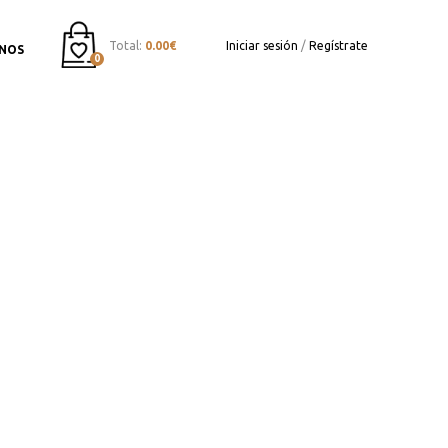
Total:
0.00€
Iniciar sesión
/
Regístrate
NOS
0
to